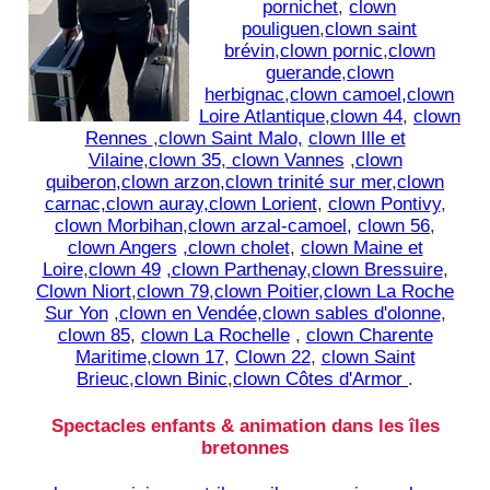
pornichet
,
clown
pouliguen
,
clown saint
brévin
,
clown pornic
,
clown
guerande
,
clown
herbignac
,
clown camoel,clown
Loire Atlantique
,
clown 44
,
clown
Rennes
,
clown Saint Malo,
clown Ille et
Vilaine
,
clown 35
,
clown Vannes
,
clown
quiberon,clown arzon,clown trinité sur mer,clown
carnac,clown auray,clown Lorient
,
clown Pontivy
,
clown Morbihan
,
clown arzal-camoel,
clown 56
,
clown Angers
,clown cholet
,
clown Maine et
Loire
,
clown 49
,clown Parthenay
,
clown Bressuire
,
Clown Niort
,
clown 79
,
clown Poitier,clown La Roche
Sur Yon
,
clown en Vendée
,
clown sables d'olonne
,
clown 85
,
clown La Rochelle
,
clown Charente
Maritime
,
clown 17
,
Clown 22
,
clown Saint
Brieuc
,
clown Binic
,
clown Côtes d'Armor
.
Spectacles enfants & animation dans les îles
bretonnes