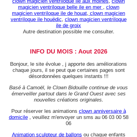
clown magicien ventriloque ile aux moines
,
clown
magicien ventriloque belle ile en mer
,
clown
magicien ventriloque ile de houat
,
clown magicien
ventriloque ile houëdic
,
clown magicien ventriloque
ile de groix
Autre destination possible me consulter.
INFO DU MOIS : Aout 2026
Bonjour, le site évolue , j apporte des améliorations
chaque jours, il se peut que certaines pages sont
désordonnées quelques instants !!!
Basé à Camoël, le Clown Bidouille continue de vous
émerveiller partout dans le Grand Ouest avec ses
nouvelles créations originales.
Pour réserver les animations
clown anniversaire à
domicile
, veuillez m'envoyer un sms au 06 03 00 58
06
Animation sculpteur de ballons
ou chaque enfants