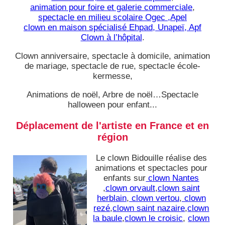
animation pour foire et galerie commerciale
,
spectacle en milieu scolaire Ogec ,Apel
clown en maison spécialisé Ehpad, Unapeï, Apf
Clown à l’hôpital
.
Clown anniversaire, spectacle à domicile, animation
de mariage, spectacle de rue, spectacle école-
kermesse,
Animations de noël, Arbre de noël…Spectacle
halloween pour enfant...
Déplacement de l'artiste en France et en
région
Le clown Bidouille réalise des
animations et spectacles pour
enfants sur
clown Nantes
,
clown orvault
,
clown saint
herblain
,
clown vertou
,
clown
rezé
,
clown saint nazaire
,
clown
la baule
,
clown le croisic
,
clown